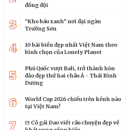
đồng đội
3
“Kho báu xanh” nơi đại ngàn
Trường Sơn
4
10 bãi biển đẹp nhất Việt Nam theo
bình chọn của Lonely Planet
Phú Quốc vượt Bali, trở thành hòn
5
đảo đẹp thứ hai châu Á - Thái Bình
Dương
6
World Cup 2026 chiếu trên kênh nào
tại Việt Nam?
7
Cô gái Dao viết câu chuyện đẹp về
khát vọng cống hiến