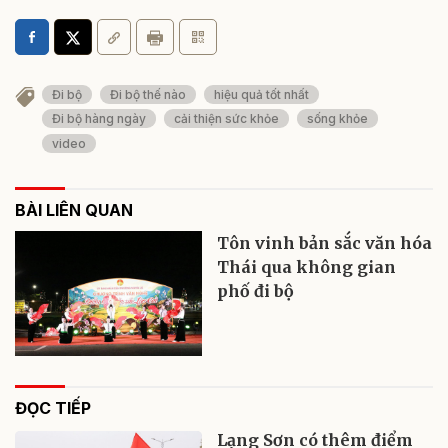
Đi bộ
Đi bộ thế nào
hiệu quả tốt nhất
Đi bộ hàng ngày
cải thiện sức khỏe
sống khỏe
video
BÀI LIÊN QUAN
Tôn vinh bản sắc văn hóa
Thái qua không gian
phố đi bộ
ĐỌC TIẾP
Lạng Sơn có thêm điểm