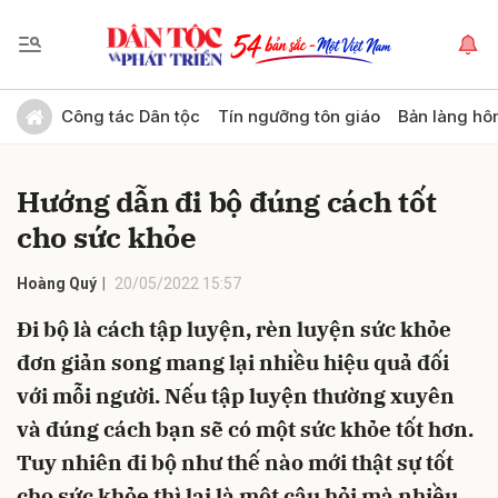
Gửi bình luận
Công tác Dân tộc
Tín ngưỡng tôn giáo
Bản làng hô
Hướng dẫn đi bộ đúng cách tốt
cho sức khỏe
Hoàng Quý
20/05/2022 15:57
Đi bộ là cách tập luyện, rèn luyện sức khỏe
Hủy
Gửi
đơn giản song mang lại nhiều hiệu quả đối
với mỗi người. Nếu tập luyện thường xuyên
và đúng cách bạn sẽ có một sức khỏe tốt hơn.
Tuy nhiên đi bộ như thế nào mới thật sự tốt
cho sức khỏe thì lại là một câu hỏi mà nhiều