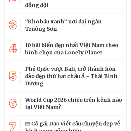
đồng đội
3
“Kho báu xanh” nơi đại ngàn
Trường Sơn
4
10 bãi biển đẹp nhất Việt Nam theo
bình chọn của Lonely Planet
Phú Quốc vượt Bali, trở thành hòn
5
đảo đẹp thứ hai châu Á - Thái Bình
Dương
6
World Cup 2026 chiếu trên kênh nào
tại Việt Nam?
7
Cô gái Dao viết câu chuyện đẹp về
khát vọng cống hiến