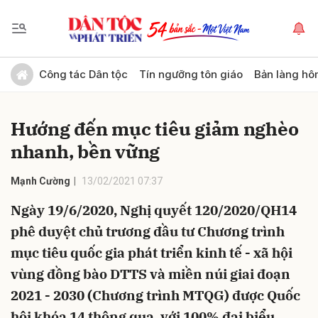
Gửi bình luận
Công tác Dân tộc
Tín ngưỡng tôn giáo
Bản làng hô
Hướng đến mục tiêu giảm nghèo
nhanh, bền vững
Mạnh Cường
13/02/2021 07:37
Ngày 19/6/2020, Nghị quyết 120/2020/QH14
Hủy
Gửi
phê duyệt chủ trương đầu tư Chương trình
mục tiêu quốc gia phát triển kinh tế - xã hội
vùng đồng bào DTTS và miền núi giai đoạn
2021 - 2030 (Chương trình MTQG) được Quốc
hội khóa 14 thông qua, với 100% đại biểu