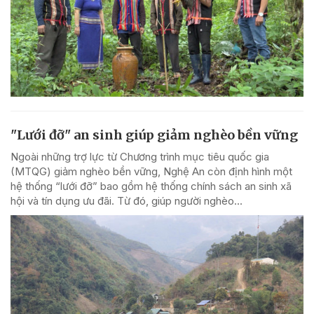
"Lưới đỡ" an sinh giúp giảm nghèo bền vững
Ngoài những trợ lực từ Chương trình mục tiêu quốc gia
(MTQG) giảm nghèo bền vững, Nghệ An còn định hình một
hệ thống “lưới đỡ” bao gồm hệ thống chính sách an sinh xã
hội và tín dụng ưu đãi. Từ đó, giúp người nghèo...