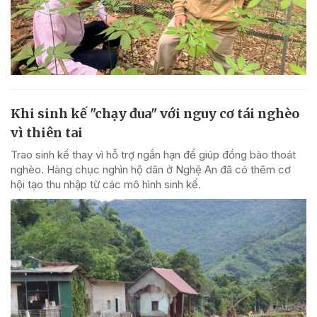
Khi sinh kế "chạy đua" với nguy cơ tái nghèo
vì thiên tai
Trao sinh kế thay vì hỗ trợ ngắn hạn để giúp đồng bào thoát
nghèo. Hàng chục nghìn hộ dân ở Nghệ An đã có thêm cơ
hội tạo thu nhập từ các mô hình sinh kế.