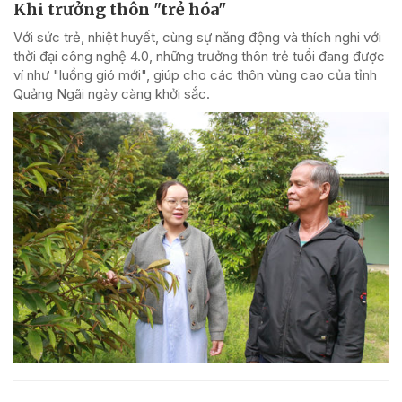
Khi trưởng thôn "trẻ hóa"
Với sức trẻ, nhiệt huyết, cùng sự năng động và thích nghi với
thời đại công nghệ 4.0, những trưởng thôn trẻ tuổi đang được
ví như "luồng gió mới", giúp cho các thôn vùng cao của tỉnh
Quảng Ngãi ngày càng khởi sắc.