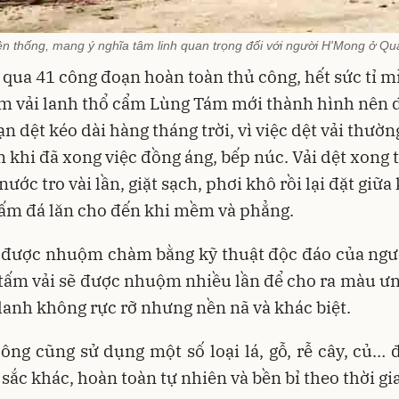
yền thống, mang ý nghĩa tâm linh quan trọng đối với người H'Mong ở Qu
i qua 41 công đoạn hoàn toàn thủ công, hết sức tỉ m
m vải lanh thổ cẩm Lùng Tám mới thành hình nên d
n dệt kéo dài hàng tháng trời, vì việc dệt vải thườn
 khi đã xong việc đồng áng, bếp núc. Vải dệt xong t
nước tro vài lần, giặt sạch, phơi khô rồi lại đặt giữa
tấm đá lăn cho đến khi mềm và phẳng.
h được nhuộm chàm bằng kỹ thuật độc đáo của ngư
ấm vải sẽ được nhuộm nhiều lần để cho ra màu ưn
lanh không rực rỡ nhưng nền nã và khác biệt.
ng cũng sử dụng một số loại lá, gỗ, rễ cây, củ… 
sắc khác, hoàn toàn tự nhiên và bền bỉ theo thời gi