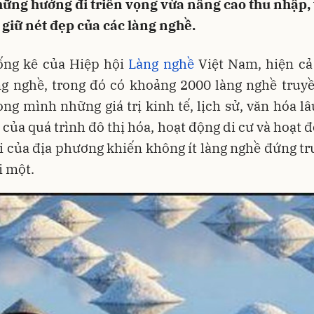
hững hướng đi triển vọng vừa nâng cao thu nhập,
 giữ nét đẹp của các làng nghề.
ống kê của Hiệp hội
Làng nghề
Việt Nam, hiện cả
ng nghề, trong đó có khoảng 2000 làng nghề truyề
ng mình những giá trị kinh tế, lịch sử, văn hóa lâ
 của quá trình đô thị hóa, hoạt động di cư và hoạt 
ội của địa phương khiến không ít làng nghề đứng t
i một.