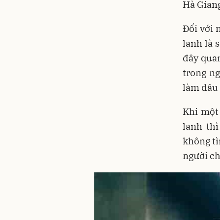
Hà Giang
Đối với 
lanh là 
đây qua
trong ng
làm dâu
Khi một
lanh th
không tì
người ch