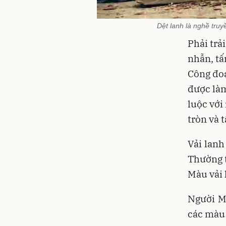
Dệt lanh là nghề tru
Phải trả
nhẫn, tấ
Công đoạ
được làm
luộc với 
tròn và 
Vải lan
Thường t
Màu vải 
Người Mô
các màu 