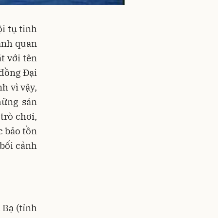
i tụ tinh
ảnh quan
t với tên
 đồng Đại
h vì vậy,
hững sản
trò chơi,
c bảo tồn
 bối cảnh
Bạ (tỉnh