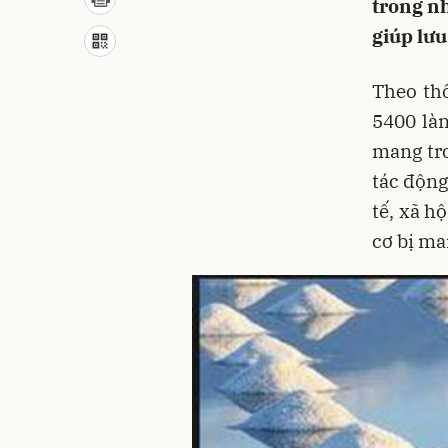
trong n
giúp lưu
Theo th
5400 là
mang tro
tác động
tế, xã h
cơ bị ma