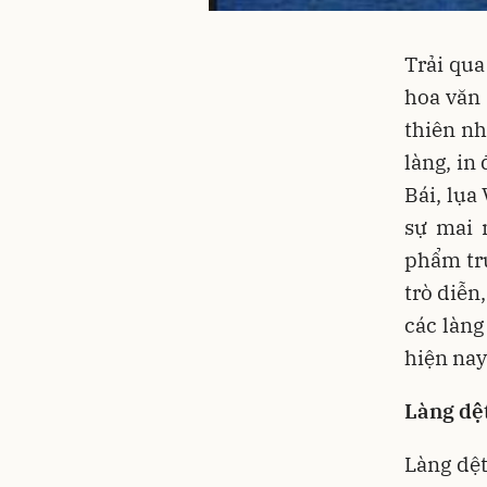
Trải qua
hoa văn
thiên nh
làng, in
Bái, lụa
sự mai 
phẩm tru
trò diễn
các làng
hiện nay
Làng dệ
Làng dệ