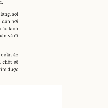
c.
iang, sợi
i dân nơi
 áo lanh
hận và đi
 quần áo
 chết sẽ
 tìm được