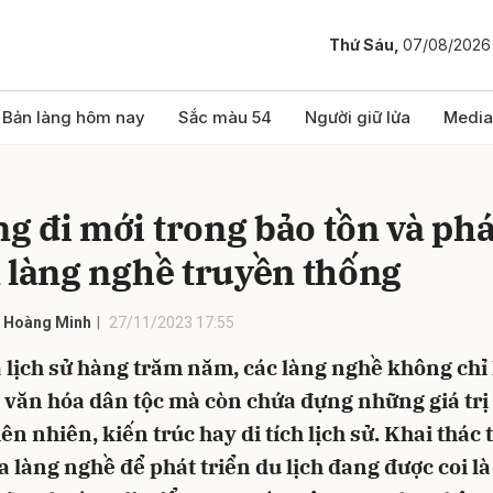
Thứ Sáu,
07/08/2026
bình luận
Bản làng hôm nay
Sắc màu 54
Người giữ lửa
Media
g đi mới trong bảo tồn và phá
n làng nghề truyền thống
- Hoàng Minh
27/11/2023 17:55
 lịch sử hàng trăm năm, các làng nghề không chỉ 
Hủy
G
 văn hóa dân tộc mà còn chứa đựng những giá trị
ên nhiên, kiến trúc hay di tích lịch sử. Khai thác 
 làng nghề để phát triển du lịch đang được coi l