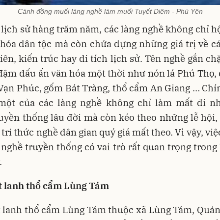
Cánh đồng muối làng nghề làm muối Tuyết Diêm - Phú Yên
 lịch sử hàng trăm năm, các làng nghề không chỉ hộ
 hóa dân tộc mà còn chứa đựng những giá trị về c
iên, kiến trúc hay di tích lịch sử. Tên nghề gắn chặ
 đậm dấu ấn văn hóa một thời như nón lá Phú Thọ,
 Vạn Phúc, gốm Bát Tràng, thổ cẩm An Giang … Chín
một của các làng nghề không chỉ làm mất đi n
yền thống lâu đời mà còn kéo theo những lễ hội, 
, tri thức nghề dân gian quý giá mất theo. Vì vậy, việ
 nghề truyền thống có vai trò rất quan trọng trong
.
t lanh thổ cẩm Lùng Tám
t lanh thổ cẩm Lùng Tám thuộc xã Lùng Tám, Quản 