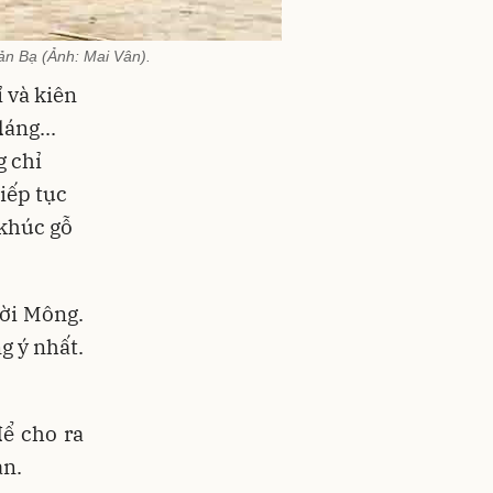
ản Bạ (Ảnh: Mai Vân).
ỉ và kiên
áng...
g chỉ
iếp tục
 khúc gỗ
ời Mông.
g ý nhất.
để cho ra
an.