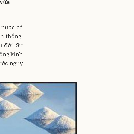
 vừa
 nước có
n thống,
u đời. Sự
động kinh
rước nguy