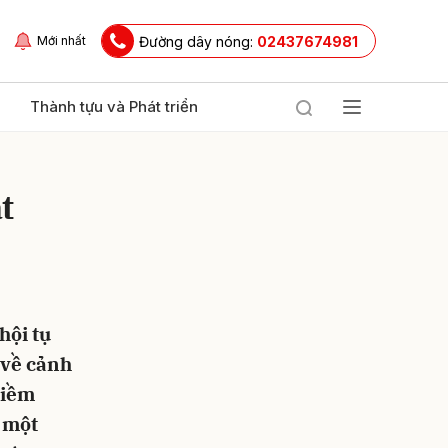
Đường dây nóng:
02437674981
Mới nhất
Thành tựu và Phát triển
t
hội tụ
ửi
 về cảnh
tiềm
à một