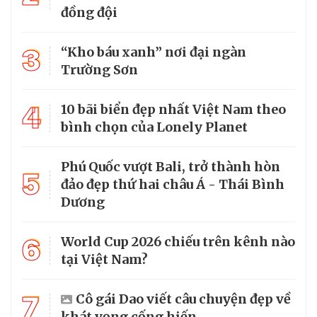
đồng đội
3
“Kho báu xanh” nơi đại ngàn
Trường Sơn
4
10 bãi biển đẹp nhất Việt Nam theo
bình chọn của Lonely Planet
Phú Quốc vượt Bali, trở thành hòn
5
đảo đẹp thứ hai châu Á - Thái Bình
Dương
6
World Cup 2026 chiếu trên kênh nào
tại Việt Nam?
7
Cô gái Dao viết câu chuyện đẹp về
khát vọng cống hiến