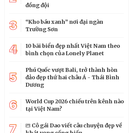
đồng đội
3
“Kho báu xanh” nơi đại ngàn
Trường Sơn
4
10 bãi biển đẹp nhất Việt Nam theo
bình chọn của Lonely Planet
Phú Quốc vượt Bali, trở thành hòn
5
đảo đẹp thứ hai châu Á - Thái Bình
Dương
6
World Cup 2026 chiếu trên kênh nào
tại Việt Nam?
7
Cô gái Dao viết câu chuyện đẹp về
khát vọng cống hiến