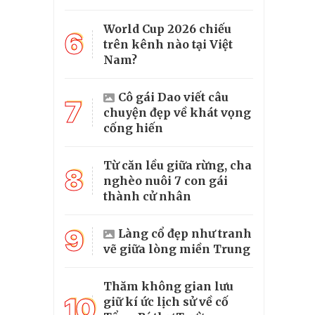
World Cup 2026 chiếu
6
trên kênh nào tại Việt
Nam?
Cô gái Dao viết câu
7
chuyện đẹp về khát vọng
cống hiến
Từ căn lều giữa rừng, cha
8
nghèo nuôi 7 con gái
thành cử nhân
9
Làng cổ đẹp như tranh
vẽ giữa lòng miền Trung
Thăm không gian lưu
10
giữ kí ức lịch sử về cố