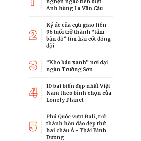
1
nghẹn ngào tiễn biệt
Anh hùng La Văn Cầu
Ký ức của cựu giao liên
2
96 tuổi trở thành “tấm
bản đồ” tìm hài cốt đồng
đội
3
“Kho báu xanh” nơi đại
ngàn Trường Sơn
10 bãi biển đẹp nhất Việt
4
Nam theo bình chọn của
Lonely Planet
Phú Quốc vượt Bali, trở
5
thành hòn đảo đẹp thứ
hai châu Á - Thái Bình
Dương