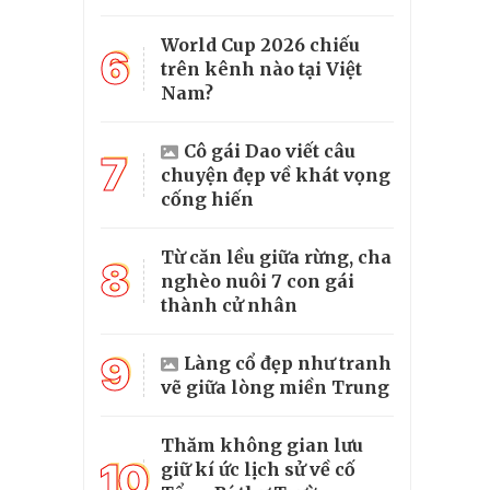
World Cup 2026 chiếu
6
trên kênh nào tại Việt
Nam?
Cô gái Dao viết câu
7
chuyện đẹp về khát vọng
cống hiến
Từ căn lều giữa rừng, cha
8
nghèo nuôi 7 con gái
thành cử nhân
9
Làng cổ đẹp như tranh
vẽ giữa lòng miền Trung
Thăm không gian lưu
10
giữ kí ức lịch sử về cố