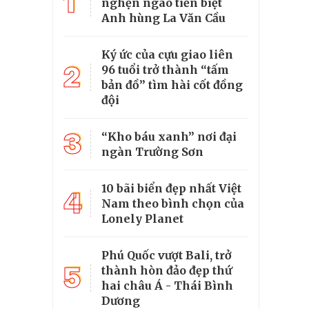
1
nghẹn ngào tiễn biệt
Anh hùng La Văn Cầu
Ký ức của cựu giao liên
2
96 tuổi trở thành “tấm
bản đồ” tìm hài cốt đồng
đội
3
“Kho báu xanh” nơi đại
ngàn Trường Sơn
10 bãi biển đẹp nhất Việt
4
Nam theo bình chọn của
Lonely Planet
Phú Quốc vượt Bali, trở
5
thành hòn đảo đẹp thứ
hai châu Á - Thái Bình
Dương