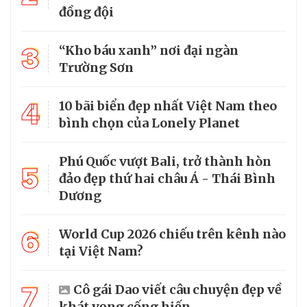
đồng đội
3
“Kho báu xanh” nơi đại ngàn
Trường Sơn
4
10 bãi biển đẹp nhất Việt Nam theo
bình chọn của Lonely Planet
Phú Quốc vượt Bali, trở thành hòn
5
đảo đẹp thứ hai châu Á - Thái Bình
Dương
6
World Cup 2026 chiếu trên kênh nào
tại Việt Nam?
7
Cô gái Dao viết câu chuyện đẹp về
khát vọng cống hiến