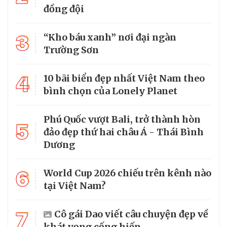
đồng đội
3
“Kho báu xanh” nơi đại ngàn
Trường Sơn
4
10 bãi biển đẹp nhất Việt Nam theo
bình chọn của Lonely Planet
Phú Quốc vượt Bali, trở thành hòn
5
đảo đẹp thứ hai châu Á - Thái Bình
Dương
6
World Cup 2026 chiếu trên kênh nào
tại Việt Nam?
7
Cô gái Dao viết câu chuyện đẹp về
khát vọng cống hiến