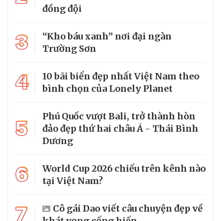
đồng đội
3
“Kho báu xanh” nơi đại ngàn
Trường Sơn
4
10 bãi biển đẹp nhất Việt Nam theo
bình chọn của Lonely Planet
Phú Quốc vượt Bali, trở thành hòn
5
đảo đẹp thứ hai châu Á - Thái Bình
Dương
6
World Cup 2026 chiếu trên kênh nào
tại Việt Nam?
7
Cô gái Dao viết câu chuyện đẹp về
khát vọng cống hiến