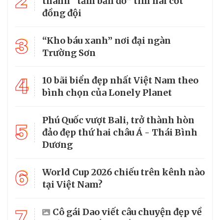
2
thành “tấm bản đồ” tìm hài cốt
đồng đội
3
“Kho báu xanh” nơi đại ngàn
Trường Sơn
4
10 bãi biển đẹp nhất Việt Nam theo
bình chọn của Lonely Planet
Phú Quốc vượt Bali, trở thành hòn
5
đảo đẹp thứ hai châu Á - Thái Bình
Dương
6
World Cup 2026 chiếu trên kênh nào
tại Việt Nam?
7
Cô gái Dao viết câu chuyện đẹp về