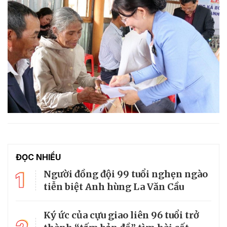
ĐỌC NHIỀU
1
Người đồng đội 99 tuổi nghẹn ngào
tiễn biệt Anh hùng La Văn Cầu
Ký ức của cựu giao liên 96 tuổi trở