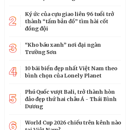
Ký ức của cựu giao liên 96 tuổi trở
2
thành “tấm bản đồ” tìm hài cốt
đồng đội
3
“Kho báu xanh” nơi đại ngàn
Trường Sơn
4
10 bãi biển đẹp nhất Việt Nam theo
bình chọn của Lonely Planet
Phú Quốc vượt Bali, trở thành hòn
5
đảo đẹp thứ hai châu Á - Thái Bình
Dương
6
World Cup 2026 chiếu trên kênh nào
tại Việt Nam?