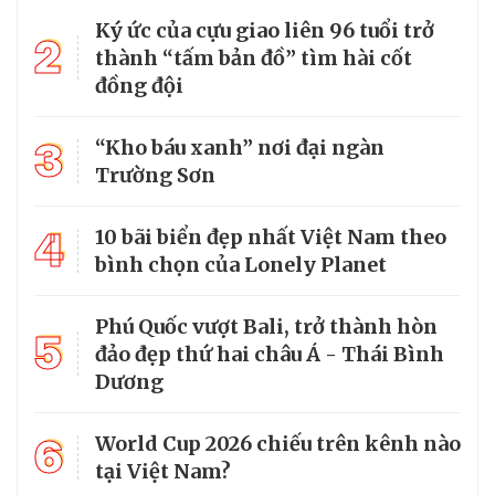
Ký ức của cựu giao liên 96 tuổi trở
2
thành “tấm bản đồ” tìm hài cốt
đồng đội
3
“Kho báu xanh” nơi đại ngàn
Trường Sơn
4
10 bãi biển đẹp nhất Việt Nam theo
bình chọn của Lonely Planet
Phú Quốc vượt Bali, trở thành hòn
5
đảo đẹp thứ hai châu Á - Thái Bình
Dương
6
World Cup 2026 chiếu trên kênh nào
tại Việt Nam?