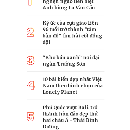
1
nghẹn ngào tiễn biệt
Anh hùng La Văn Cầu
Ký ức của cựu giao liên
2
96 tuổi trở thành “tấm
bản đồ” tìm hài cốt đồng
đội
3
“Kho báu xanh” nơi đại
ngàn Trường Sơn
10 bãi biển đẹp nhất Việt
4
Nam theo bình chọn của
Lonely Planet
Phú Quốc vượt Bali, trở
5
thành hòn đảo đẹp thứ
hai châu Á - Thái Bình
Dương