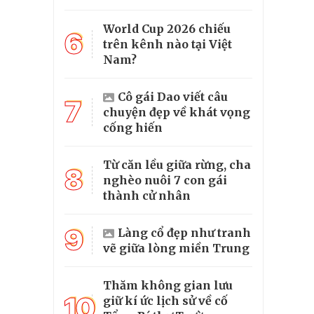
World Cup 2026 chiếu
6
trên kênh nào tại Việt
Nam?
Cô gái Dao viết câu
7
chuyện đẹp về khát vọng
cống hiến
Từ căn lều giữa rừng, cha
8
nghèo nuôi 7 con gái
thành cử nhân
9
Làng cổ đẹp như tranh
vẽ giữa lòng miền Trung
Thăm không gian lưu
10
giữ kí ức lịch sử về cố