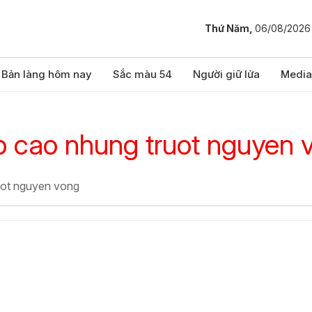
Thứ Năm,
06/08/2026
Bản làng hôm nay
Sắc màu 54
Người giữ lửa
Media
ep cao nhung truot nguyen 
ruot nguyen vong