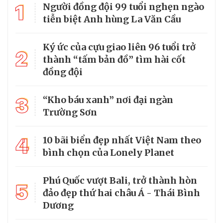
1
Người đồng đội 99 tuổi nghẹn ngào
tiễn biệt Anh hùng La Văn Cầu
Ký ức của cựu giao liên 96 tuổi trở
2
thành “tấm bản đồ” tìm hài cốt
đồng đội
3
“Kho báu xanh” nơi đại ngàn
Trường Sơn
4
10 bãi biển đẹp nhất Việt Nam theo
bình chọn của Lonely Planet
Phú Quốc vượt Bali, trở thành hòn
5
đảo đẹp thứ hai châu Á - Thái Bình
Dương