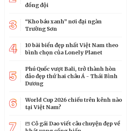
đồng đội
3
“Kho báu xanh” nơi đại ngàn
Trường Sơn
4
10 bãi biển đẹp nhất Việt Nam theo
bình chọn của Lonely Planet
Phú Quốc vượt Bali, trở thành hòn
5
đảo đẹp thứ hai châu Á - Thái Bình
Dương
6
World Cup 2026 chiếu trên kênh nào
tại Việt Nam?
7
Cô gái Dao viết câu chuyện đẹp về
khát vọng cống hiến