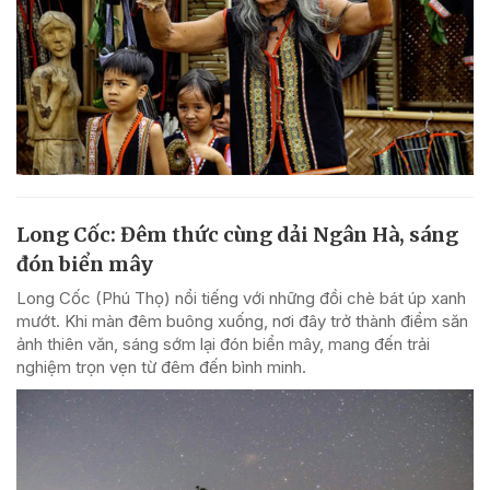
Long Cốc: Đêm thức cùng dải Ngân Hà, sáng
đón biển mây
Long Cốc (Phú Thọ) nổi tiếng với những đồi chè bát úp xanh
mướt. Khi màn đêm buông xuống, nơi đây trở thành điểm săn
ảnh thiên văn, sáng sớm lại đón biển mây, mang đến trải
nghiệm trọn vẹn từ đêm đến bình minh.