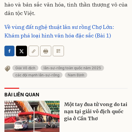
hào và bản sắc văn hóa, tinh thần thượng võ của
dân tộc Việt.
Về vùng đất nghệ thuật lân sư rồng Chợ Lớn:
Khám phá loại hình văn hóa đặc sắc (Bài 1)
Giải Vô địch
lân-sư-rồng toàn quốc năm 2025
các đội mạnh lân-sư-rồng
Nam Định
BÀI LIÊN QUAN
Một tay đua tử vong do tai
nạn tại giải vô địch quốc
gia ở Cần Thơ