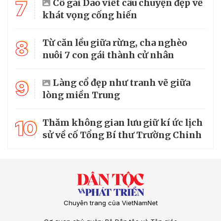
7
Cô gái Dao viết câu chuyện đẹp về
khát vọng cống hiến
8
Từ căn lều giữa rừng, cha nghèo
nuôi 7 con gái thành cử nhân
9
Làng cổ đẹp như tranh vẽ giữa
lòng miền Trung
10
Thăm không gian lưu giữ kí ức lịch
sử về cố Tổng Bí thư Trường Chinh
Chuyên trang của VietNamNet