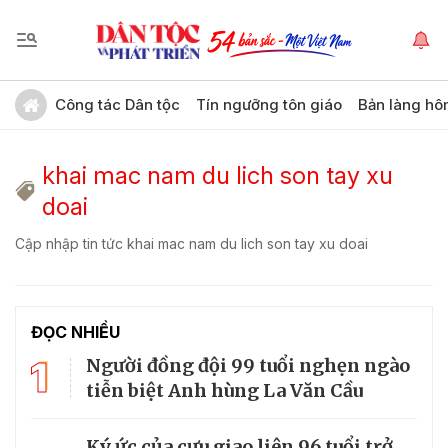
Công tác Dân tộc
Tín ngưỡng tôn giáo
Bản làng hô
khai mac nam du lich son tay xu
doai
Cập nhập tin tức khai mac nam du lich son tay xu doai
ĐỌC NHIỀU
1
Người đồng đội 99 tuổi nghẹn ngào
tiễn biệt Anh hùng La Văn Cầu
Ký ức của cựu giao liên 96 tuổi trở