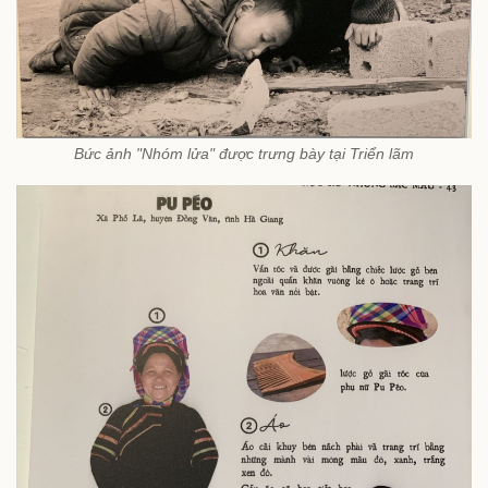
Bức ảnh "Nhóm lửa" được trưng bày tại Triển lãm