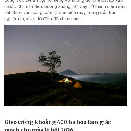
Long Cốc (Phú Thọ) nổi tiếng với những đồi chè bát úp xanh
mướt. Khi màn đêm buông xuống, nơi đây trở thành điểm săn
ảnh thiên văn, sáng sớm lại đón biển mây, mang đến trải
nghiệm trọn vẹn từ đêm đến bình minh.
Gieo trồng khoảng 400 ha hoa tam giác
mạch cho mùa lễ hội 2026