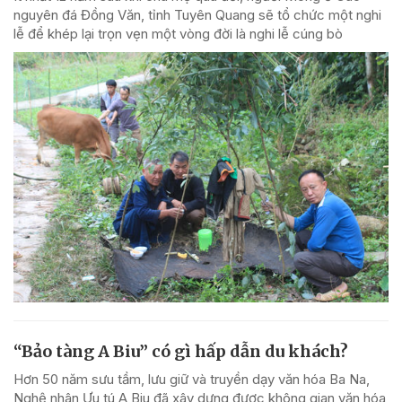
nguyên đá Đồng Văn, tỉnh Tuyên Quang sẽ tổ chức một nghi
lễ để khép lại trọn vẹn một vòng đời là nghi lễ cúng bò
“Bảo tàng A Biu” có gì hấp dẫn du khách?
Hơn 50 năm sưu tầm, lưu giữ và truyền dạy văn hóa Ba Na,
Nghệ nhân Ưu tú A Biu đã xây dựng được không gian văn hóa