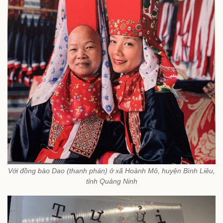
Với đồng bào Dao (thanh phán) ở xã Hoành Mô, huyện Bình Liêu,
tỉnh Quảng Ninh