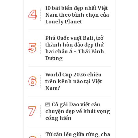
10 bãi biển đẹp nhất Việt
4
Nam theo bình chọn của
Lonely Planet
Phú Quốc vượt Bali, trở
5
thành hòn đảo đẹp thứ
hai châu Á - Thái Bình
Dương
World Cup 2026 chiếu
6
trên kênh nào tại Việt
Nam?
Cô gái Dao viết câu
7
chuyện đẹp về khát vọng
cống hiến
Từ căn lều giữa rừng, cha