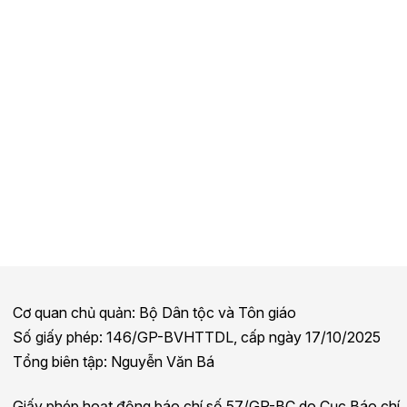
Cơ quan chủ quản: Bộ Dân tộc và Tôn giáo
Số giấy phép: 146/GP-BVHTTDL, cấp ngày 17/10/2025
Tổng biên tập: Nguyễn Văn Bá
Giấy phép hoạt động báo chí số 57/GP-BC do Cục Báo chí,