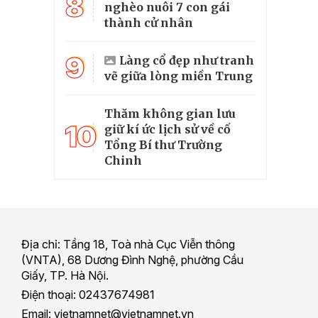
8
nghèo nuôi 7 con gái
thành cử nhân
9
Làng cổ đẹp như tranh
vẽ giữa lòng miền Trung
Thăm không gian lưu
10
giữ kí ức lịch sử về cố
Tổng Bí thư Trường
Chinh
Địa chỉ: Tầng 18, Toà nhà Cục Viễn thông
(VNTA), 68 Dương Đình Nghệ, phường Cầu
Giấy, TP. Hà Nội.
Điện thoại: 02437674981
Email: vietnamnet@vietnamnet.vn