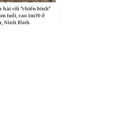
 hài cốt "chiến binh"
ăm tuổi, cao 1m70 ở
, Ninh Bình