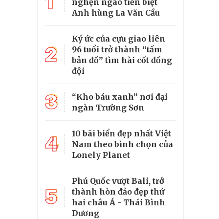
1
nghẹn ngào tiễn biệt
Anh hùng La Văn Cầu
Ký ức của cựu giao liên
2
96 tuổi trở thành “tấm
bản đồ” tìm hài cốt đồng
đội
3
“Kho báu xanh” nơi đại
ngàn Trường Sơn
10 bãi biển đẹp nhất Việt
4
Nam theo bình chọn của
Lonely Planet
Phú Quốc vượt Bali, trở
5
thành hòn đảo đẹp thứ
hai châu Á - Thái Bình
Dương