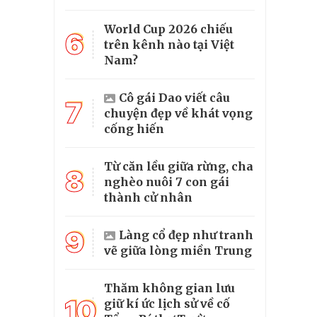
World Cup 2026 chiếu
6
trên kênh nào tại Việt
Nam?
Cô gái Dao viết câu
7
chuyện đẹp về khát vọng
cống hiến
Từ căn lều giữa rừng, cha
8
nghèo nuôi 7 con gái
thành cử nhân
9
Làng cổ đẹp như tranh
vẽ giữa lòng miền Trung
Thăm không gian lưu
10
giữ kí ức lịch sử về cố