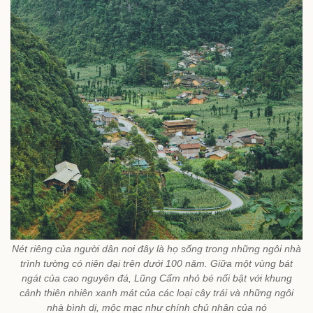
Nét riêng của người dân nơi đây là họ sống trong những ngôi nhà
trình tường có niên đại trên dưới 100 năm. Giữa một vùng bát
ngát của cao nguyên đá, Lũng Cẩm nhỏ bé nổi bật với khung
cảnh thiên nhiên xanh mát của các loại cây trái và những ngôi
nhà bình dị, mộc mạc như chính chủ nhân của nó