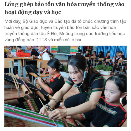
Lồng ghép bảo tồn văn hóa truyền thống vào
hoạt động dạy và học
Mới đây, Bộ Giáo dục và Đào tạo đã tổ chức chương trình tập
huấn về giáo dục, tuyên truyền bảo tồn bản sắc văn hóa
truyền thống dân tộc Ê Đê, Mnông trong các trường tiểu học
vùng đồng bào DTTS và miền núi ở hai...