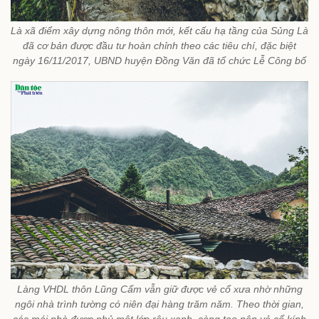
Là xã điểm xây dựng nông thôn mới, kết cấu hạ tầng của Sủng Là
đã cơ bản được đầu tư hoàn chỉnh theo các tiêu chí, đặc biệt
ngày 16/11/2017, UBND huyện Đồng Văn đã tổ chức Lễ Công bố
Làng VHDL thôn Lũng Cẩm vẫn giữ được vẻ cổ xưa nhờ những
ngôi nhà trình tường có niên đại hàng trăm năm. Theo thời gian,
các mái nhà được phủ một lớp rêu xanh, càng tạo nên vẻ cổ kính