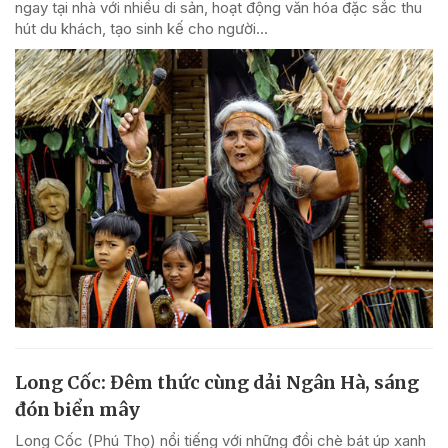
ngay tại nhà với nhiều di sản, hoạt động văn hóa đặc sắc thu
hút du khách, tạo sinh kế cho người...
Long Cốc: Đêm thức cùng dải Ngân Hà, sáng
đón biển mây
Long Cốc (Phú Thọ) nổi tiếng với những đồi chè bát úp xanh