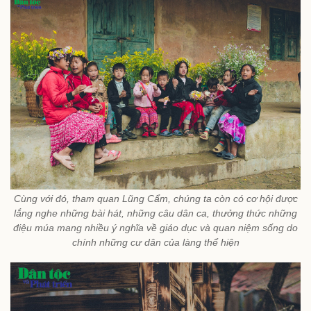
Cùng với đó, tham quan Lũng Cẩm, chúng ta còn có cơ hội được
lắng nghe những bài hát, những câu dân ca, thưởng thức những
điệu múa mang nhiều ý nghĩa về giáo dục và quan niệm sống do
chính những cư dân của làng thể hiện