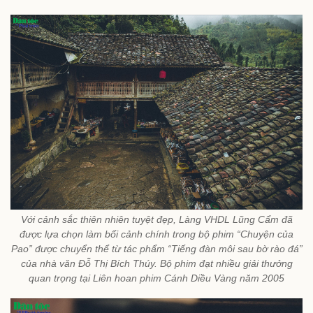
Với cảnh sắc thiên nhiên tuyệt đẹp, Làng VHDL Lũng Cẩm đã
được lựa chọn làm bối cảnh chính trong bộ phim “Chuyện của
Pao” được chuyển thể từ tác phẩm “Tiếng đàn môi sau bờ rào đá”
của nhà văn Đỗ Thị Bích Thúy. Bộ phim đạt nhiều giải thưởng
quan trọng tại Liên hoan phim Cánh Diều Vàng năm 2005