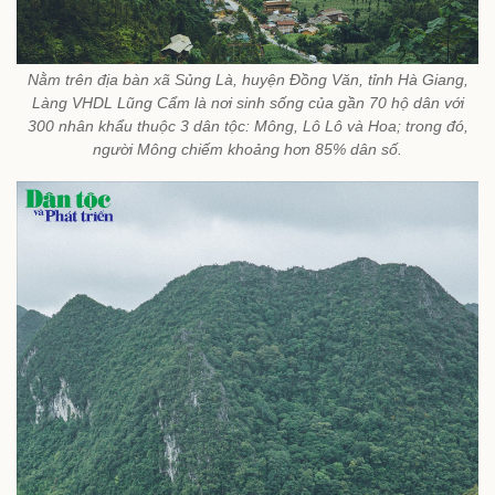
Nằm trên địa bàn xã Sủng Là, huyện Đồng Văn, tỉnh Hà Giang,
Làng VHDL Lũng Cẩm là nơi sinh sống của gần 70 hộ dân với
300 nhân khẩu thuộc 3 dân tộc: Mông, Lô Lô và Hoa; trong đó,
người Mông chiếm khoảng hơn 85% dân số.