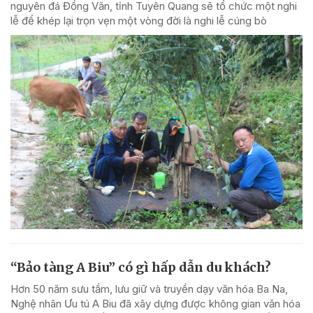
nguyên đá Đồng Văn, tỉnh Tuyên Quang sẽ tổ chức một nghi
lễ để khép lại trọn vẹn một vòng đời là nghi lễ cúng bò
“Bảo tàng A Biu” có gì hấp dẫn du khách?
Hơn 50 năm sưu tầm, lưu giữ và truyền dạy văn hóa Ba Na,
Nghệ nhân Ưu tú A Biu đã xây dựng được không gian văn hóa