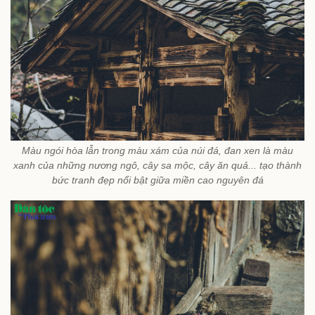
Màu ngói hòa lẫn trong màu xám của núi đá, đan xen là màu
xanh của những nương ngô, cây sa mộc, cây ăn quả... tạo thành
bức tranh đẹp nổi bật giữa miền cao nguyên đá