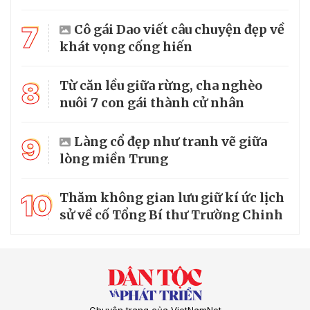
7
Cô gái Dao viết câu chuyện đẹp về
khát vọng cống hiến
8
Từ căn lều giữa rừng, cha nghèo
nuôi 7 con gái thành cử nhân
9
Làng cổ đẹp như tranh vẽ giữa
lòng miền Trung
10
Thăm không gian lưu giữ kí ức lịch
sử về cố Tổng Bí thư Trường Chinh
Chuyên trang của VietNamNet