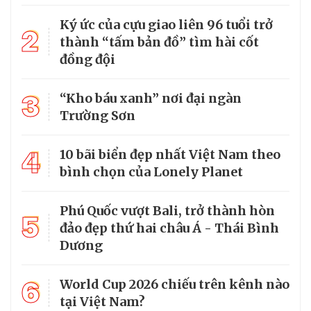
Ký ức của cựu giao liên 96 tuổi trở
2
thành “tấm bản đồ” tìm hài cốt
đồng đội
3
“Kho báu xanh” nơi đại ngàn
Trường Sơn
4
10 bãi biển đẹp nhất Việt Nam theo
bình chọn của Lonely Planet
Phú Quốc vượt Bali, trở thành hòn
5
đảo đẹp thứ hai châu Á - Thái Bình
Dương
6
World Cup 2026 chiếu trên kênh nào
tại Việt Nam?