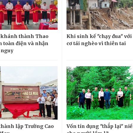
khánh thành Thao
Khi sinh kế "chạy đua" với
n toàn điện và nhận
cơ tái nghèo vì thiên tai
 nguy
thành lập Trường Cao
Vốn tín dụng "thắp lại" ni