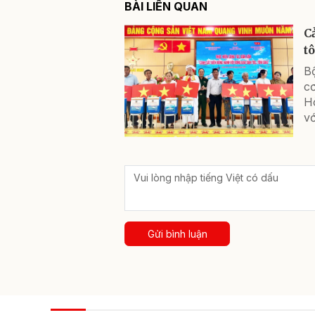
BÀI LIÊN QUAN
C
t
B
c
H
vớ
Gửi bình luận