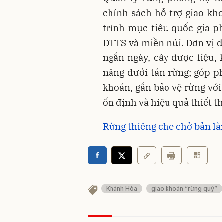
chính sách hỗ trợ giao kh
trình mục tiêu quốc gia ph
DTTS và miền núi. Đơn vị đ
ngắn ngày, cây dược liệu,
năng dưới tán rừng; góp 
khoán, gắn bảo vệ rừng với
ổn định và hiệu quả thiết t
Rừng thiêng che chở bản l
Khánh Hòa
giao khoán “rừng quý”