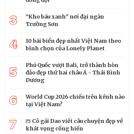
3
“Kho báu xanh” nơi đại ngàn
Trường Sơn
4
10 bãi biển đẹp nhất Việt Nam theo
bình chọn của Lonely Planet
Phú Quốc vượt Bali, trở thành hòn
5
đảo đẹp thứ hai châu Á - Thái Bình
Dương
6
World Cup 2026 chiếu trên kênh nào
tại Việt Nam?
7
Cô gái Dao viết câu chuyện đẹp về
khát vọng cống hiến