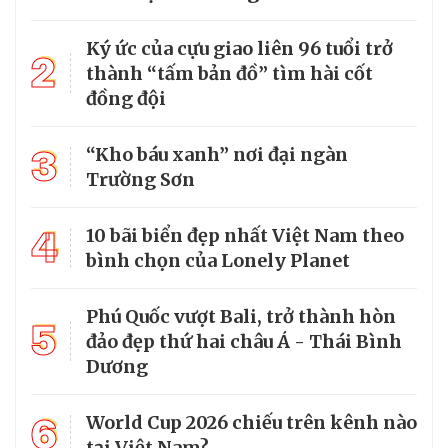
Ký ức của cựu giao liên 96 tuổi trở
2
thành “tấm bản đồ” tìm hài cốt
đồng đội
3
“Kho báu xanh” nơi đại ngàn
Trường Sơn
4
10 bãi biển đẹp nhất Việt Nam theo
bình chọn của Lonely Planet
Phú Quốc vượt Bali, trở thành hòn
5
đảo đẹp thứ hai châu Á - Thái Bình
Dương
6
World Cup 2026 chiếu trên kênh nào
tại Việt Nam?