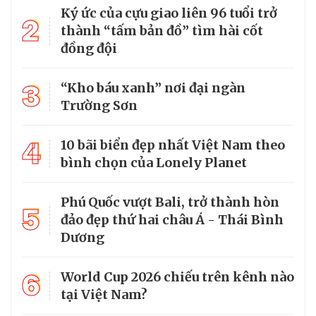
Ký ức của cựu giao liên 96 tuổi trở
2
thành “tấm bản đồ” tìm hài cốt
đồng đội
3
“Kho báu xanh” nơi đại ngàn
Trường Sơn
4
10 bãi biển đẹp nhất Việt Nam theo
bình chọn của Lonely Planet
Phú Quốc vượt Bali, trở thành hòn
5
đảo đẹp thứ hai châu Á - Thái Bình
Dương
6
World Cup 2026 chiếu trên kênh nào
tại Việt Nam?