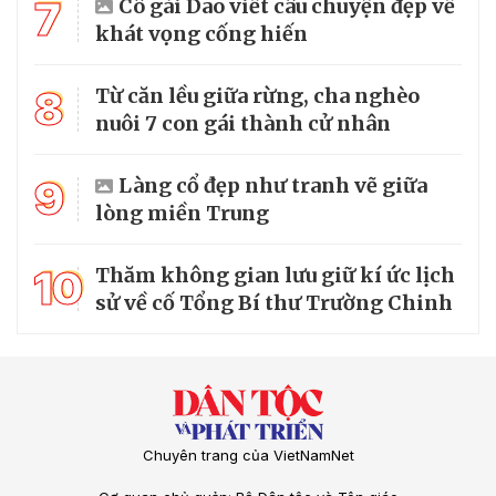
7
Cô gái Dao viết câu chuyện đẹp về
khát vọng cống hiến
8
Từ căn lều giữa rừng, cha nghèo
nuôi 7 con gái thành cử nhân
9
Làng cổ đẹp như tranh vẽ giữa
lòng miền Trung
10
Thăm không gian lưu giữ kí ức lịch
sử về cố Tổng Bí thư Trường Chinh
Chuyên trang của VietNamNet