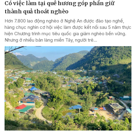
Có việc làm tại quê hương góp phần giữ
thành quả thoát nghèo
Hơn 7.800 lao động nghèo ở Nghệ An được đào tạo nghề,
hàng chục nghìn cơ hội việc làm được kết nối sau 5 năm thực
hiện Chương trình mục tiêu quốc gia giảm nghèo bền vững.
Nhưng ở nhiều bản làng miền Tây, người trẻ...