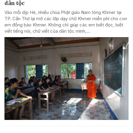
dân tộc
Vào mỗi dịp Hè, nhiều chùa Phật giáo Nam tông Khmer tại
TP. Cần Thơ lại mở các lớp dạy chữ Khmer miễn phí cho con
em đồng bào Khmer. Không chỉ giúp các em biết đọc, biết
viết tiếng nói, chữ viết của dân tộc mình,...