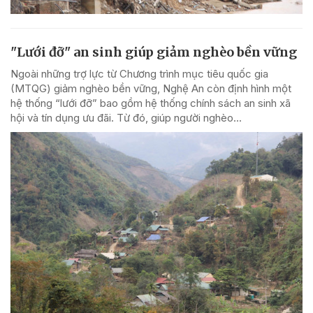
"Lưới đỡ" an sinh giúp giảm nghèo bền vững
Ngoài những trợ lực từ Chương trình mục tiêu quốc gia
(MTQG) giảm nghèo bền vững, Nghệ An còn định hình một
hệ thống “lưới đỡ” bao gồm hệ thống chính sách an sinh xã
hội và tín dụng ưu đãi. Từ đó, giúp người nghèo...