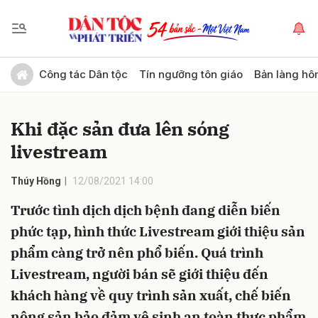
Gửi bình luận
Công tác Dân tộc
Tín ngưỡng tôn giáo
Bản làng hô
Khi đặc sản đưa lên sóng
livestream
Thúy Hồng
12/08/2021 14:00
Trước tình dịch dịch bệnh đang diễn biến
Hủy
Gửi
phức tạp, hình thức Livestream giới thiệu sản
phẩm càng trở nên phổ biến. Quá trình
Livestream, người bán sẽ giới thiệu đến
khách hàng về quy trình sản xuất, chế biến
nông sản bảo đảm vệ sinh an toàn thực phẩm