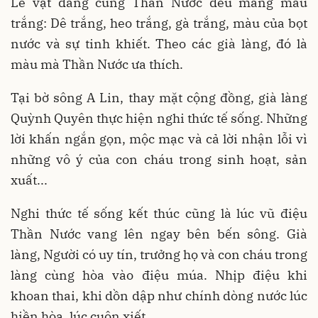
Lễ vật dâng cúng Thần Nước đều mang màu
trắng: Dê trắng, heo trắng, gà trắng, màu của bọt
nước và sự tinh khiết. Theo các già làng, đó là
màu mà Thần Nước ưa thích.
Tại bờ sông A Lin, thay mặt cộng đồng, già làng
Quỳnh Quyên thực hiện nghi thức tế sống. Những
lời khấn ngắn gọn, mộc mạc và cả lời nhận lỗi vì
những vô ý của con cháu trong sinh hoạt, sản
xuất...
Nghi thức tế sống kết thúc cũng là lúc vũ điệu
Thần Nước vang lên ngay bên bến sông. Già
làng, Người có uy tín, trưởng họ và con cháu trong
làng cùng hòa vào điệu múa. Nhịp điệu khi
khoan thai, khi dồn dập như chính dòng nước lúc
hiền hòa, lúc cuộn xiết.