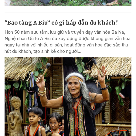
“Bảo tàng A Biu” có gì hấp dẫn du khách?
Hơn 50 năm sưu tầm, lưu giữ và truyền dạy văn hóa Ba Na,
Nghệ nhân Ưu tú A Biu đã xây dựng được không gian văn hóa
ngay tại nhà với nhiều di sản, hoạt động văn hóa đặc sắc thu
hút du khách, tạo sinh kế cho người...