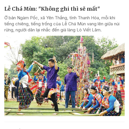
Lễ Chá Mùn: "Không ghi thì sẽ mất"
Ở bản Ngàm Pốc, xã Yên Thắng, tỉnh Thanh Hóa, mỗi khi
tiếng chiêng, tiếng trống của Lễ Chá Mùn vang lên giữa núi
rừng, người dân lại nhắc đến già làng Lò Viết Lâm.