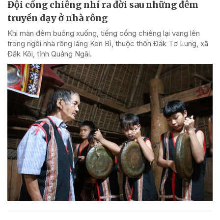
Đội cồng chiêng nhí ra đời sau những đêm
truyền dạy ở nhà rông
Khi màn đêm buông xuống, tiếng cồng chiêng lại vang lên
trong ngôi nhà rông làng Kon Bỉ, thuộc thôn Đăk Tơ Lung, xã
Đăk Kôi, tỉnh Quảng Ngãi.