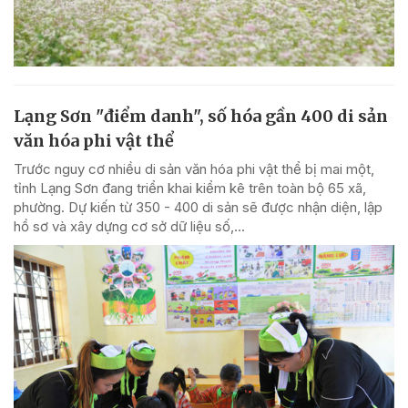
Lạng Sơn "điểm danh", số hóa gần 400 di sản
văn hóa phi vật thể
Trước nguy cơ nhiều di sản văn hóa phi vật thể bị mai một,
tỉnh Lạng Sơn đang triển khai kiểm kê trên toàn bộ 65 xã,
phường. Dự kiến từ 350 - 400 di sản sẽ được nhận diện, lập
hồ sơ và xây dựng cơ sở dữ liệu số,...