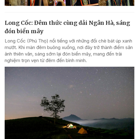
Long Cốc: Đêm thức cùng dải Ngân Hà, sáng
đón biển mây
Long Cốc (Phú Thọ) nổi tiếng với những đồi chè bát úp xanh
mướt. Khi màn đêm buông xuống, nơi đây trở thành điểm săn
ảnh thiên văn, sáng sớm lại đón biển mây, mang đến trải
nghiệm trọn vẹn từ đêm đến bình minh.