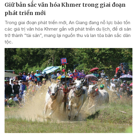
Giữ bản sắc văn hóa Khmer trong giai đoạn
phát triển mới
Trong giai đoạn phát triển mới, An Giang đang nỗ lực bảo tồn
các giá trị văn hóa Khmer gắn với phát triển du lịch, để di sản
trở thành “tài sản”, mang lại nguồn thu và lan tỏa bản sắc dân
tộc.