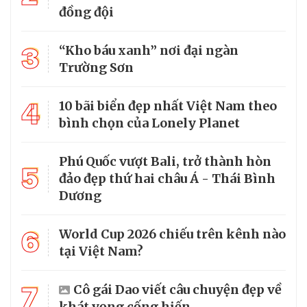
đồng đội
3
“Kho báu xanh” nơi đại ngàn
Trường Sơn
4
10 bãi biển đẹp nhất Việt Nam theo
bình chọn của Lonely Planet
Phú Quốc vượt Bali, trở thành hòn
5
đảo đẹp thứ hai châu Á - Thái Bình
Dương
6
World Cup 2026 chiếu trên kênh nào
tại Việt Nam?
7
Cô gái Dao viết câu chuyện đẹp về
khát vọng cống hiến