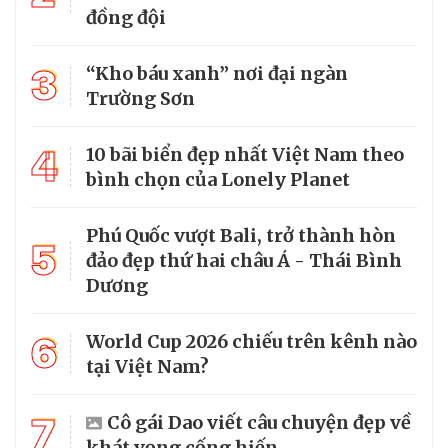
đồng đội
3
“Kho báu xanh” nơi đại ngàn
Trường Sơn
4
10 bãi biển đẹp nhất Việt Nam theo
bình chọn của Lonely Planet
Phú Quốc vượt Bali, trở thành hòn
5
đảo đẹp thứ hai châu Á - Thái Bình
Dương
6
World Cup 2026 chiếu trên kênh nào
tại Việt Nam?
7
Cô gái Dao viết câu chuyện đẹp về
khát vọng cống hiến