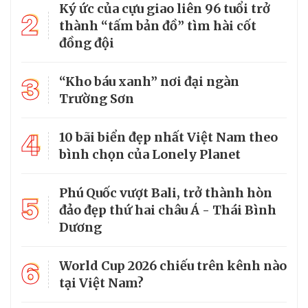
Ký ức của cựu giao liên 96 tuổi trở
2
thành “tấm bản đồ” tìm hài cốt
đồng đội
3
“Kho báu xanh” nơi đại ngàn
Trường Sơn
4
10 bãi biển đẹp nhất Việt Nam theo
bình chọn của Lonely Planet
Phú Quốc vượt Bali, trở thành hòn
5
đảo đẹp thứ hai châu Á - Thái Bình
Dương
6
World Cup 2026 chiếu trên kênh nào
tại Việt Nam?