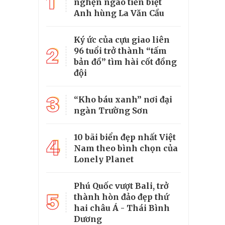
1
nghẹn ngào tiễn biệt
Anh hùng La Văn Cầu
Ký ức của cựu giao liên
2
96 tuổi trở thành “tấm
bản đồ” tìm hài cốt đồng
đội
3
“Kho báu xanh” nơi đại
ngàn Trường Sơn
10 bãi biển đẹp nhất Việt
4
Nam theo bình chọn của
Lonely Planet
Phú Quốc vượt Bali, trở
5
thành hòn đảo đẹp thứ
hai châu Á - Thái Bình
Dương