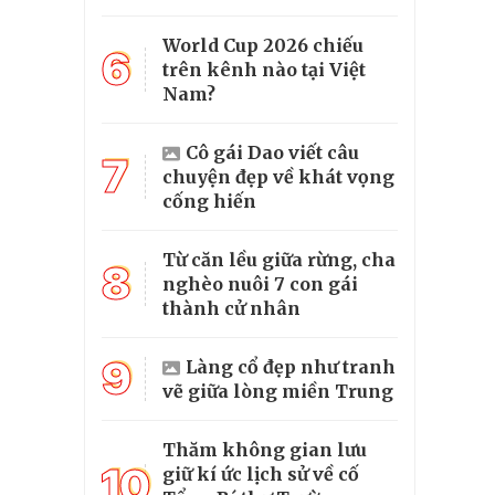
World Cup 2026 chiếu
6
trên kênh nào tại Việt
Nam?
Cô gái Dao viết câu
7
chuyện đẹp về khát vọng
cống hiến
Từ căn lều giữa rừng, cha
8
nghèo nuôi 7 con gái
thành cử nhân
9
Làng cổ đẹp như tranh
vẽ giữa lòng miền Trung
Thăm không gian lưu
10
giữ kí ức lịch sử về cố