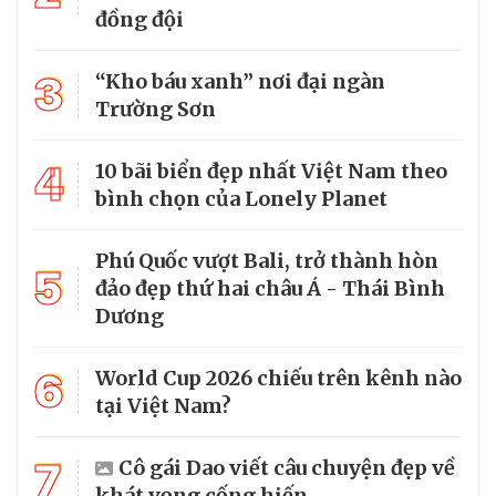
đồng đội
3
“Kho báu xanh” nơi đại ngàn
Trường Sơn
4
10 bãi biển đẹp nhất Việt Nam theo
bình chọn của Lonely Planet
Phú Quốc vượt Bali, trở thành hòn
5
đảo đẹp thứ hai châu Á - Thái Bình
Dương
6
World Cup 2026 chiếu trên kênh nào
tại Việt Nam?
7
Cô gái Dao viết câu chuyện đẹp về
khát vọng cống hiến