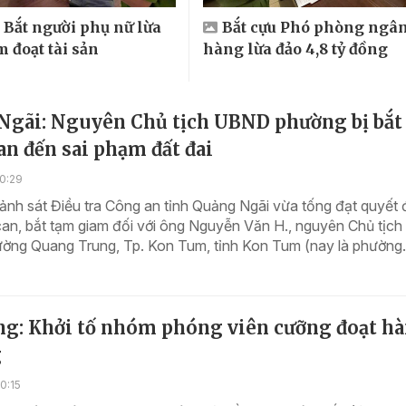
 Bắt người phụ nữ lừa
Bắt cựu Phó phòng ngâ
 đoạt tài sản
hàng lừa đảo 4,8 tỷ đồng
Ngãi: Nguyên Chủ tịch UBND phường bị bắt 
an đến sai phạm đất đai
0:29
nh sát Điều tra Công an tỉnh Quảng Ngãi vừa tống đạt quyết 
 can, bắt tạm giam đối với ông Nguyễn Văn H., nguyên Chủ tịch
ng Quang Trung, Tp. Kon Tum, tỉnh Kon Tum (nay là phường.
ng: Khởi tố nhóm phóng viên cưỡng đoạt h
g
0:15