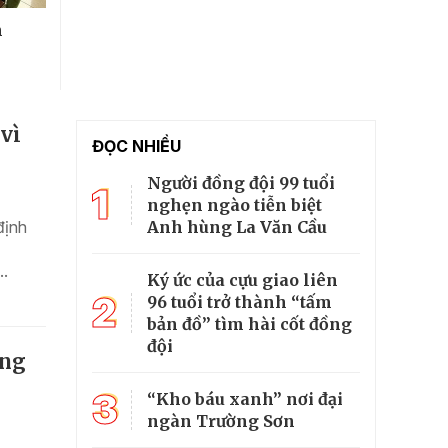
n
vì
ĐỌC NHIỀU
Người đồng đội 99 tuổi
1
nghẹn ngào tiễn biệt
Anh hùng La Văn Cầu
định
..
Ký ức của cựu giao liên
2
96 tuổi trở thành “tấm
bản đồ” tìm hài cốt đồng
đội
àng
3
“Kho báu xanh” nơi đại
ngàn Trường Sơn