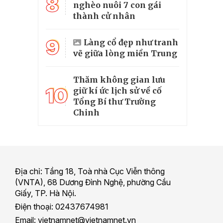
8
nghèo nuôi 7 con gái
thành cử nhân
9
Làng cổ đẹp như tranh
vẽ giữa lòng miền Trung
Thăm không gian lưu
10
giữ kí ức lịch sử về cố
Tổng Bí thư Trường
Chinh
Địa chỉ: Tầng 18, Toà nhà Cục Viễn thông
(VNTA), 68 Dương Đình Nghệ, phường Cầu
Giấy, TP. Hà Nội.
Điện thoại: 02437674981
Email: vietnamnet@vietnamnet.vn