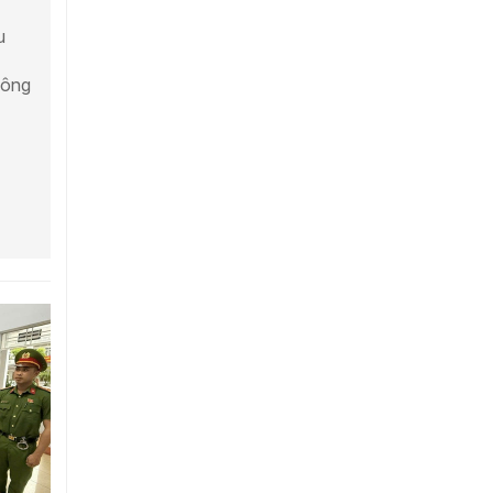
u
công