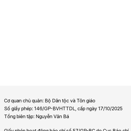
Cơ quan chủ quản: Bộ Dân tộc và Tôn giáo
Số giấy phép: 146/GP-BVHTTDL, cấp ngày 17/10/2025
Tổng biên tập: Nguyễn Văn Bá
Giấy phép hoạt động báo chí số 57/GP-BC do Cục Báo chí,