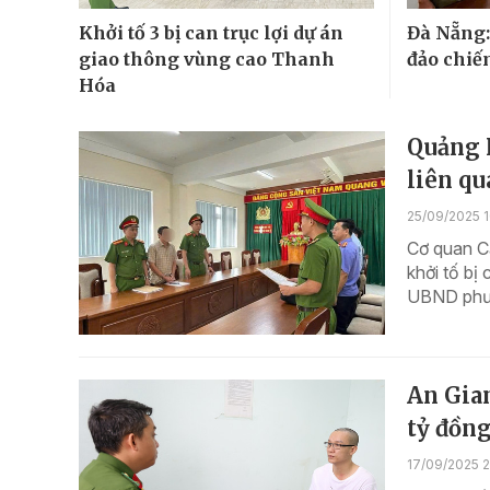
Khởi tố 3 bị can trục lợi dự án
Đà Nẵng:
giao thông vùng cao Thanh
đảo chiếm
Hóa
Quảng 
liên qu
25/09/2025 1
Cơ quan Cả
khởi tố bị
UBND phườ
An Gia
tỷ đồn
17/09/2025 2