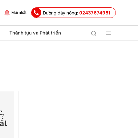
Đường dây nóng:
02437674981
Mới nhất
Thành tựu và Phát triển
c,
ắt