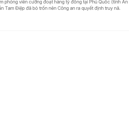
m phóng viên cưỡng đoạt hàng tỷ đồng tại Phú Quốc (tỉnh An
ần Tam Điệp đã bỏ trốn nên Công an ra quyết định truy nã.