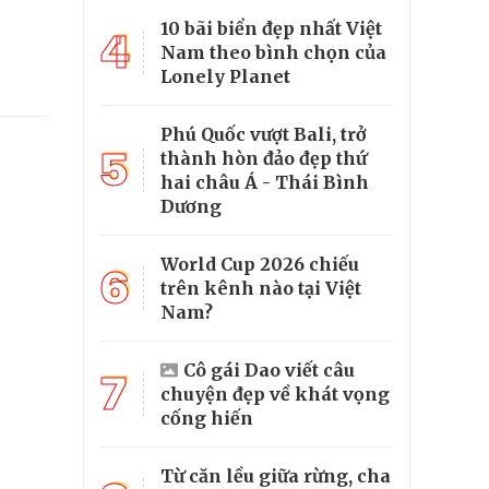
10 bãi biển đẹp nhất Việt
4
Nam theo bình chọn của
Lonely Planet
Phú Quốc vượt Bali, trở
5
thành hòn đảo đẹp thứ
hai châu Á - Thái Bình
Dương
World Cup 2026 chiếu
6
trên kênh nào tại Việt
Nam?
Cô gái Dao viết câu
7
chuyện đẹp về khát vọng
cống hiến
Từ căn lều giữa rừng, cha