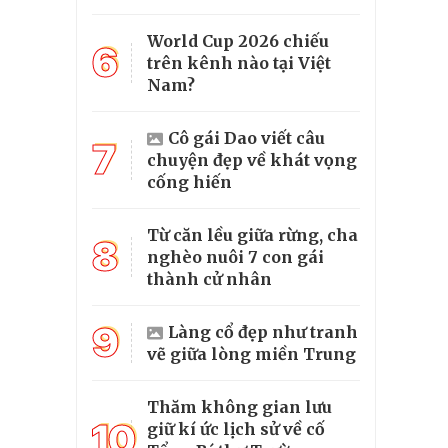
World Cup 2026 chiếu
6
trên kênh nào tại Việt
Nam?
Cô gái Dao viết câu
7
chuyện đẹp về khát vọng
cống hiến
Từ căn lều giữa rừng, cha
8
nghèo nuôi 7 con gái
thành cử nhân
9
Làng cổ đẹp như tranh
vẽ giữa lòng miền Trung
Thăm không gian lưu
10
giữ kí ức lịch sử về cố