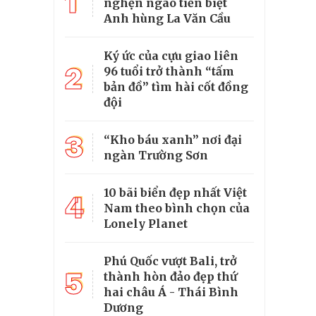
1
nghẹn ngào tiễn biệt
Anh hùng La Văn Cầu
Ký ức của cựu giao liên
2
96 tuổi trở thành “tấm
bản đồ” tìm hài cốt đồng
đội
3
“Kho báu xanh” nơi đại
ngàn Trường Sơn
10 bãi biển đẹp nhất Việt
4
Nam theo bình chọn của
Lonely Planet
Phú Quốc vượt Bali, trở
5
thành hòn đảo đẹp thứ
hai châu Á - Thái Bình
Dương