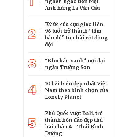
1
nghẹn ngào tiễn biệt
Anh hùng La Văn Cầu
Ký ức của cựu giao liên
2
96 tuổi trở thành “tấm
bản đồ” tìm hài cốt đồng
đội
3
“Kho báu xanh” nơi đại
ngàn Trường Sơn
10 bãi biển đẹp nhất Việt
4
Nam theo bình chọn của
Lonely Planet
Phú Quốc vượt Bali, trở
5
thành hòn đảo đẹp thứ
hai châu Á - Thái Bình
Dương