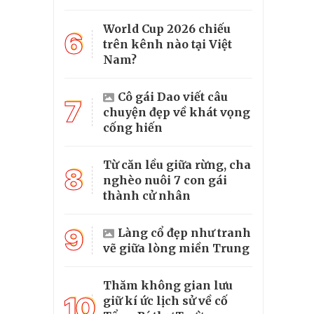
World Cup 2026 chiếu
6
trên kênh nào tại Việt
Nam?
Cô gái Dao viết câu
7
chuyện đẹp về khát vọng
cống hiến
Từ căn lều giữa rừng, cha
8
nghèo nuôi 7 con gái
thành cử nhân
9
Làng cổ đẹp như tranh
vẽ giữa lòng miền Trung
Thăm không gian lưu
10
giữ kí ức lịch sử về cố