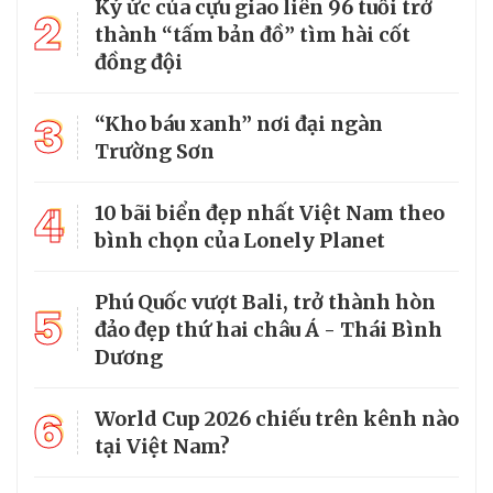
Ký ức của cựu giao liên 96 tuổi trở
2
thành “tấm bản đồ” tìm hài cốt
đồng đội
3
“Kho báu xanh” nơi đại ngàn
Trường Sơn
4
10 bãi biển đẹp nhất Việt Nam theo
bình chọn của Lonely Planet
Phú Quốc vượt Bali, trở thành hòn
5
đảo đẹp thứ hai châu Á - Thái Bình
Dương
6
World Cup 2026 chiếu trên kênh nào
tại Việt Nam?