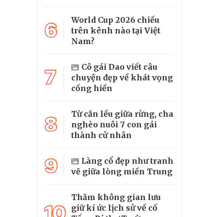
World Cup 2026 chiếu
6
trên kênh nào tại Việt
Nam?
Cô gái Dao viết câu
7
chuyện đẹp về khát vọng
cống hiến
Từ căn lều giữa rừng, cha
8
nghèo nuôi 7 con gái
thành cử nhân
9
Làng cổ đẹp như tranh
vẽ giữa lòng miền Trung
Thăm không gian lưu
10
giữ kí ức lịch sử về cố