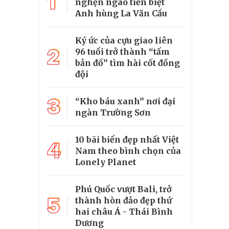
1
nghẹn ngào tiễn biệt
Anh hùng La Văn Cầu
Ký ức của cựu giao liên
2
96 tuổi trở thành “tấm
bản đồ” tìm hài cốt đồng
đội
3
“Kho báu xanh” nơi đại
ngàn Trường Sơn
10 bãi biển đẹp nhất Việt
4
Nam theo bình chọn của
Lonely Planet
Phú Quốc vượt Bali, trở
5
thành hòn đảo đẹp thứ
hai châu Á - Thái Bình
Dương