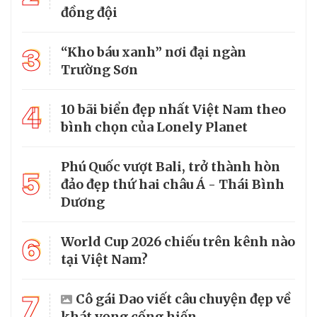
đồng đội
3
“Kho báu xanh” nơi đại ngàn
Trường Sơn
4
10 bãi biển đẹp nhất Việt Nam theo
bình chọn của Lonely Planet
Phú Quốc vượt Bali, trở thành hòn
5
đảo đẹp thứ hai châu Á - Thái Bình
Dương
6
World Cup 2026 chiếu trên kênh nào
tại Việt Nam?
7
Cô gái Dao viết câu chuyện đẹp về
khát vọng cống hiến