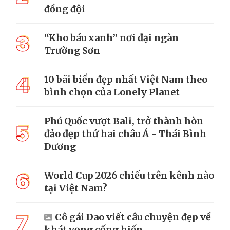
đồng đội
3
“Kho báu xanh” nơi đại ngàn
Trường Sơn
4
10 bãi biển đẹp nhất Việt Nam theo
bình chọn của Lonely Planet
Phú Quốc vượt Bali, trở thành hòn
5
đảo đẹp thứ hai châu Á - Thái Bình
Dương
6
World Cup 2026 chiếu trên kênh nào
tại Việt Nam?
7
Cô gái Dao viết câu chuyện đẹp về
khát vọng cống hiến