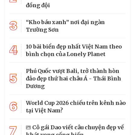
đồng đội
3
“Kho báu xanh” nơi đại ngàn
Trường Sơn
4
10 bãi biển đẹp nhất Việt Nam theo
bình chọn của Lonely Planet
Phú Quốc vượt Bali, trở thành hòn
5
đảo đẹp thứ hai châu Á - Thái Bình
Dương
6
World Cup 2026 chiếu trên kênh nào
tại Việt Nam?
7
Cô gái Dao viết câu chuyện đẹp về
khát vọng cống hiến