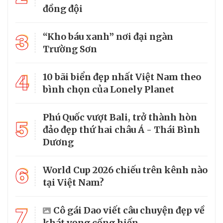
đồng đội
3
“Kho báu xanh” nơi đại ngàn
Trường Sơn
4
10 bãi biển đẹp nhất Việt Nam theo
bình chọn của Lonely Planet
Phú Quốc vượt Bali, trở thành hòn
5
đảo đẹp thứ hai châu Á - Thái Bình
Dương
6
World Cup 2026 chiếu trên kênh nào
tại Việt Nam?
7
Cô gái Dao viết câu chuyện đẹp về
khát vọng cống hiến