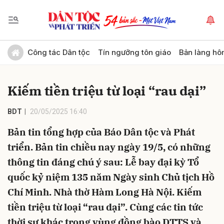
Gửi bình luận
Công tác Dân tộc
Tín ngưỡng tôn giáo
Bản làng hô
Kiếm tiền triệu từ loại “rau dại”
BDT
20/05/2025 16:40
Bản tin tổng hợp của Báo Dân tộc và Phát
triển. Bản tin chiều nay ngày 19/5, có những
Hủy
Gửi
thông tin đáng chú ý sau: Lễ bay đại kỳ Tổ
quốc kỷ niệm 135 năm Ngày sinh Chủ tịch Hồ
Chí Minh. Nhà thờ Hàm Long Hà Nội. Kiếm
tiền triệu từ loại “rau dại”. Cùng các tin tức
thời sự khác trong vùng đồng bào DTTS và