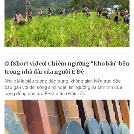
[Short video] Chiêm ngưỡng “kho báu” bên
trong nhà dài của người Ê Đê
Nhà dài là biểu tượng đặc trưng, không gian kiến trúc độc
đáo gắn với đời sống sinh hoạt, tín ngưỡng và tâm linh của
cộng đồng dân tộc Ê Đê ở tỉnh Đắk Lắk.