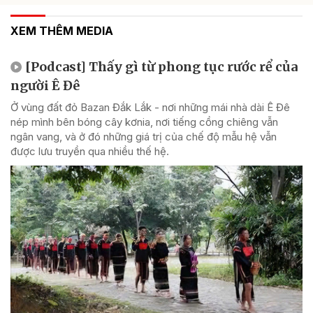
XEM THÊM MEDIA
[Podcast] Thấy gì từ phong tục rước rể của
người Ê Đê
Ở vùng đất đỏ Bazan Đắk Lắk - nơi những mái nhà dài Ê Đê
nép mình bên bóng cây kơnia, nơi tiếng cồng chiêng vẫn
ngân vang, và ở đó những giá trị của chế độ mẫu hệ vẫn
được lưu truyền qua nhiều thế hệ.