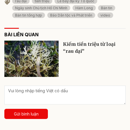
rau dại
tiền triệu
Lễ bay đại kỳ Tổ quốc
Ngày sinh Chủ tịch Hồ Chí Minh
Hàm Long
Bản tin
Bản tin tổng hợp
Báo Dân tộc và Phát triển
video
BÀI LIÊN QUAN
Kiếm tiền triệu từ loại
“rau dại”
Gửi bình luận