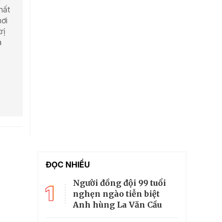
hất
ơi
rị
à
ĐỌC NHIỀU
Người đồng đội 99 tuổi
1
nghẹn ngào tiễn biệt
Anh hùng La Văn Cầu