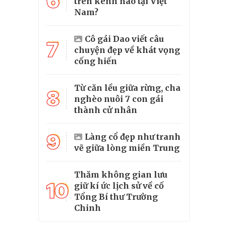
6
trên kênh nào tại Việt
Nam?
Cô gái Dao viết câu
7
chuyện đẹp về khát vọng
cống hiến
Từ căn lều giữa rừng, cha
8
nghèo nuôi 7 con gái
thành cử nhân
9
Làng cổ đẹp như tranh
vẽ giữa lòng miền Trung
Thăm không gian lưu
10
giữ kí ức lịch sử về cố
Tổng Bí thư Trường
Chinh