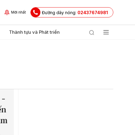
Đường dây nóng:
02437674981
Mới nhất
Thành tựu và Phát triển
 -
ến
ăm
à