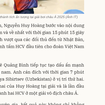
ành tích ấn tượng tại giải bơi châu Á 2025 (Ảnh IT)
ên, Nguyễn Huy Hoàng bước vào nội dung
 và về nhất với thời gian 15 phút 15 giây
h vượt qua các đối thủ đến từ Nhật Bản,
ành tấm HCV đầu tiên cho đoàn Việt Nam
quê Quảng Bình tiếp tục tạo dấu ấn mạnh
nam. Anh cán đích với thời gian 7 phút
ya Sibirtsev (Uzbekistan) ở vị trí thứ hai.
ai của Huy Hoàng tại giải và là lần đầu
ành hai HCV ở một giải vô địch châu Á.
uyên gia, kết quả này không chỉ khẳng