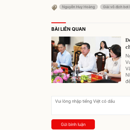
Nguyễn Huy Hoàng
Giải vô địch bơi
BÀI LIÊN QUAN
Đ
c
N
V
Vă
Nh
để
Gửi bình luận