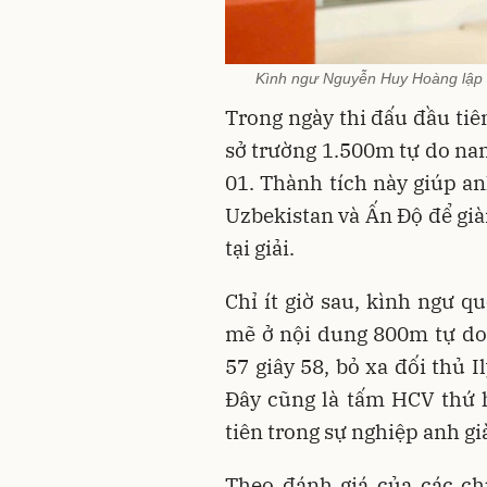
Kình ngư Nguyễn Huy Hoàng lập th
Trong ngày thi đấu đầu ti
sở trường 1.500m tự do nam
01. Thành tích này giúp an
Uzbekistan và Ấn Độ để gi
tại giải.
Chỉ ít giờ sau, kình ngư 
mẽ ở nội dung 800m tự do 
57 giây 58, bỏ xa đối thủ Il
Đây cũng là tấm HCV thứ h
tiên trong sự nghiệp anh gi
Theo đánh giá của các ch