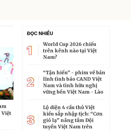
ĐỌC NHIỀU
World Cup 2026 chiếu
1
trên kênh nào tại Việt
Nam?
“Tận hiến” - phim về bản
2
lĩnh tình báo CAND Việt
Nam và tình hữu nghị
vững bền Việt Nam - Lào
ham
Lộ diện 4 cầu thủ Việt
 Việt
kiều sắp nhập tịch: “Cơn
3
gió lạ” nâng tầm Đội
tuyển Việt Nam trên