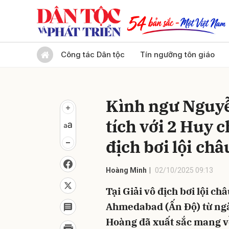
Gửi 
Công tác Dân tộc
Tín ngưỡng tôn giáo
Kình ngư Nguyễ
tích với 2 Huy 
địch bơi lội châ
Hoàng Minh
02/10/2025 09:13
Tại Giải vô địch bơi lội ch
Ahmedabad (Ấn Độ) từ ngà
Hoàng đã xuất sắc mang về