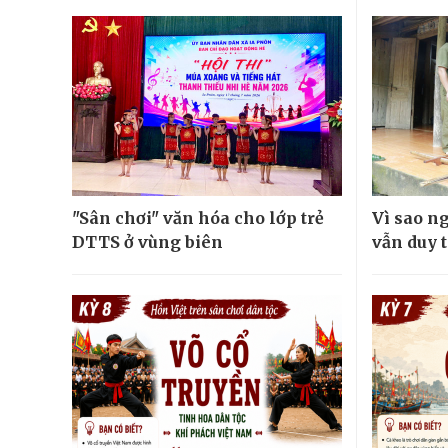
"Sân chơi" văn hóa cho lớp trẻ
Vì sao n
DTTS ở vùng biên
vẫn duy t