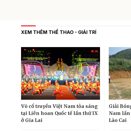
XEM THÊM THỂ THAO - GIẢI TRÍ
Võ cổ truyền Việt Nam tỏa sáng
Giải Bón
tại Liên hoan Quốc tế lần thứ IX
Nam lần đ
ở Gia Lai
Lào Cai