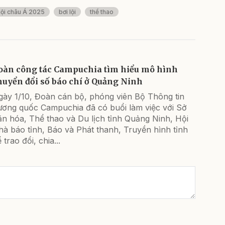
 lội châu Á 2025
bơi lội
thể thao
oàn công tác Campuchia tìm hiểu mô hình
huyển đổi số báo chí ở Quảng Ninh
gày 1/10, Đoàn cán bộ, phóng viên Bộ Thông tin
ương quốc Campuchia đã có buổi làm việc với Sở
n hóa, Thể thao và Du lịch tỉnh Quảng Ninh, Hội
à báo tỉnh, Báo và Phát thanh, Truyền hình tỉnh
 trao đổi, chia...