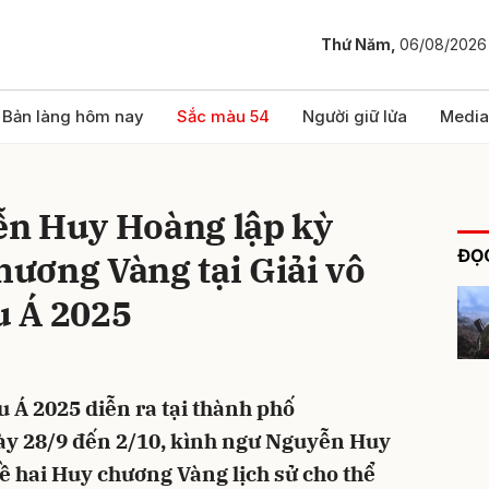
Thứ Năm,
06/08/2026
bình luận
Bản làng hôm nay
Sắc màu 54
Người giữ lửa
Media
n Huy Hoàng lập kỳ
ĐỌC
chương Vàng tại Giải vô
u Á 2025
Hủy
G
âu Á 2025 diễn ra tại thành phố
y 28/9 đến 2/10, kình ngư Nguyễn Huy
 hai Huy chương Vàng lịch sử cho thể