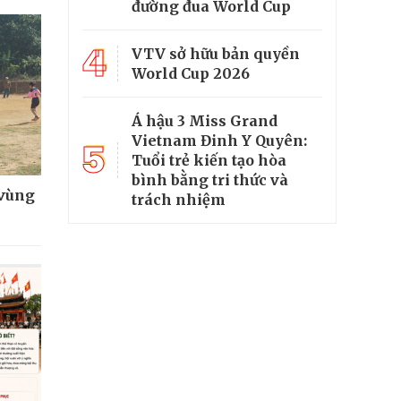
đường đua World Cup
4
VTV sở hữu bản quyền
World Cup 2026
Á hậu 3 Miss Grand
Vietnam Đinh Y Quyên:
5
Tuổi trẻ kiến tạo hòa
bình bằng tri thức và
 vùng
trách nhiệm