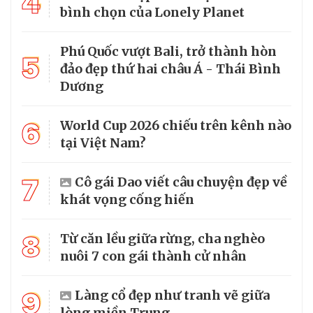
4
bình chọn của Lonely Planet
Phú Quốc vượt Bali, trở thành hòn
5
đảo đẹp thứ hai châu Á - Thái Bình
Dương
6
World Cup 2026 chiếu trên kênh nào
tại Việt Nam?
7
Cô gái Dao viết câu chuyện đẹp về
khát vọng cống hiến
8
Từ căn lều giữa rừng, cha nghèo
nuôi 7 con gái thành cử nhân
9
Làng cổ đẹp như tranh vẽ giữa
lòng miền Trung